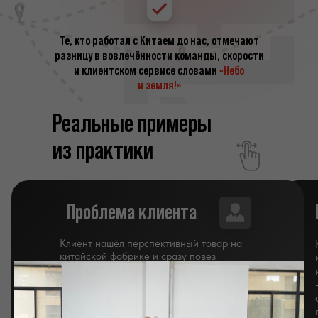
Те, кто работал с Китаем до нас, отмечают
разницу в вовлечённости команды, скорости
и клиентском сервисе словами
«Небо
и земля!»
Реальные примеры
из практики
Проблема клиента
Клиент нашёл перспективный товар на
китайской фабрике и сразу повез
партию, без образца. Но в России
оказалось — весь товар с китайскими
надписями, и маркетплейсы его не
примут. Казалось, ниша упущена, а