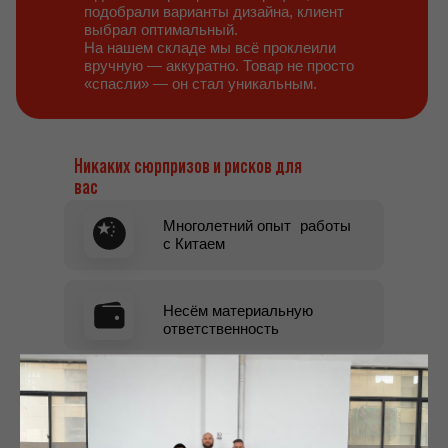
подобрали варианты дизайна, клиент
выбрал оптимальный.
На нашем складе мы всё проклеили
вручную — аккуратно. Товар не просто
«спасли» — он стал уникальным.
Никаких сюрпризов и рисков для
вас
Многолетний опыт работы
с Китаем
Несём материальную
ответственность
Всегда держим в курсе
ситуации