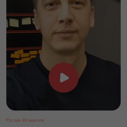
Руслан Исмаилов