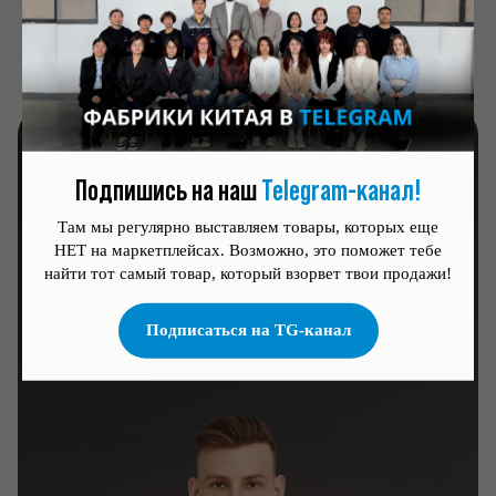
Внештатные ситуации
решаем своими силами
Узнай все условия
Подпишись на наш
Telegram-канал!
Там мы регулярно выставляем товары, которых еще
выгоды и возможности нашего
НЕТ на маркетплейсах. Возможно, это поможет тебе
фулфилмента в Китае за пару минут
найти тот самый товар, который взорвет твои продажи!
общения с нашим экспертом
Подписаться на TG-канал
Обсудить задачу