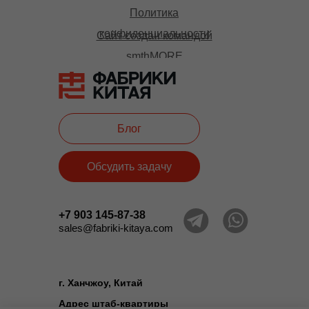
Политика
конфиденциальности
Сайт создан командой
smthMORE
Блог
Обсудить задачу
+7 903 145-87-38
sales@fabriki-kitaya.com
г. Ханчжоу, Китай
Адрес штаб-квартиры