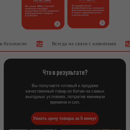
ЛОГИСТИКИ
На каждой услуге
Мы знаем 1000 и 1 способ
фулфилмента вы получаете
снижения расходов
дополнительную экономию,
на доставку за счёт разумного
а значит маржинальность
распределения товаров
и доход растут.
и упаковок.
асно
Всегда на связи с клиентами
Зак
Что в результате?
Вы получаете готовый к продаже
качественный товар из Китая на самых
выгодных условиях, потратив минимум
времени и сил.
Узнать цену товара за 5 минут