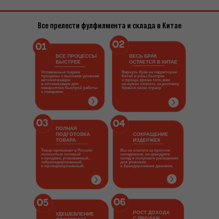
Все прелести фулфилмента и склада в Китае
ВСЕ ПРОЦЕССЫ
ВЕСЬ БРАК
БЫСТРЕЕ
ОСТАЕТСЯ В КИТАЕ
Отлаженные годами
Вернуть брак на территории
процессы с высоким уровнем
Китая в разы быстрее
автоматизации
и проще, кроме того, вам
и оптимизации для
не нужно платить за доставку
невероятно быстрой работы
брака в свою страну.
с товарами.
ПОЛНАЯ
ПОДГОТОВКА
СОКРАЩЕНИЕ
ТОВАРА
ИЗДЕРЖЕК
Товар приезжает в Россию
Вы не платите за простои
полностью готовый
окладников, не арендуете
к продаже, упакованный,
склад и получаете расходники
забренидированный
для упаковки
и промаркированный.
и брендирования дешевле.
РОСТ ДОХОДА
УДЕШЕВЛЕНИЕ
С ПРОДАЖ