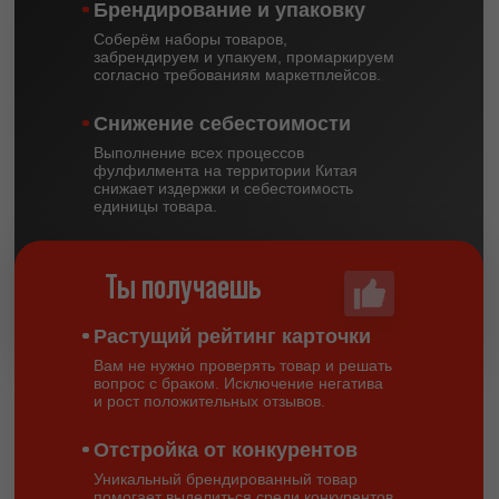
Брендирование и упаковку
Соберём наборы товаров,
забрендируем и упакуем, промаркируем
согласно требованиям маркетплейсов.
Снижение себестоимости
Выполнение всех процессов
фулфилмента на территории Китая
снижает издержки и себестоимость
единицы товара.
Ты получаешь
Растущий рейтинг карточки
Вам не нужно проверять товар и решать
вопрос с браком. Исключение негатива
и рост положительных отзывов.
Услуги фулфилмента в Китае
Отстройка от конкурентов
для роста вашего личного
Уникальный брендированный товар
помогает выделиться среди конкурентов